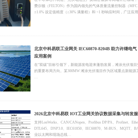
费尔顿（FELTON）作为国内领先的气体质量流量控制器（MFC）品
±1.0% 设定值精度（≥30% 满量程）和 <1 秒响应时间，广泛
然而，费尔顿 MFC 支持 EtherCAT 数字通信协议，而半导体生
PLC（如 ControlLogix 或 CompactLogix 系列），基于 Et
PLC 控制网络，制约了工艺设备的数字化集成。那么就需要北京中
北京中科易联工业网关 IEC60870-8204B 助力许继电气 
应用案例
在“双碳”目标引领下，新能源发电迎来蓬勃发展，滩涂光伏项
的重要布局方向。某300MW 滩涂光伏项目作为区域重点新能
许继电气 WXH-810/820 系列微机线路保护装置作为保障
故障快速切除等重要任务。然而，项目中的监控系统采用基于 IEC 6087
置所采用的通信规约存在差异，导致数据交互困难。为解决这一问题，北
的规约转换和安全通信能力，成为连接两者的理想桥梁。
2026北京中科易联 IOT工业网关协议数据采集与转发
支持LonWorks、CAN/CANopen、Profibus DP/PA、Profinet、Ethe
DTL645、DNP3.0、IEC61850、IEC60870、M-BUS、MQTT、
业以太网和现场总线