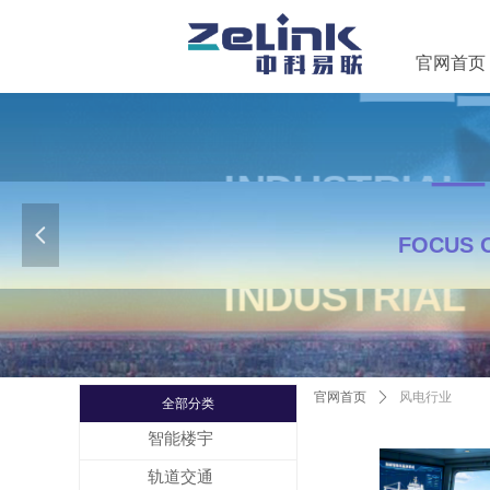
官网首页
—
넳
IN
IN
FOCUS 
官网首页
ꄲ
风电行业
应用案例
全部分类
智能楼宇
轨道交通