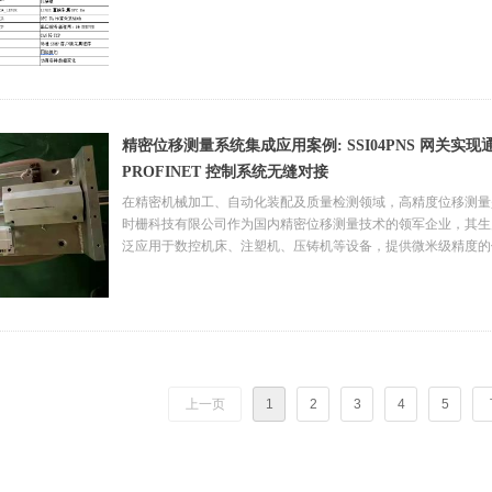
产品线：工业网关、远程I/O模块、中继路由器、工业交换机、
应用行业：汽车及零部件、光伏、储能、锂电池、3C电子、食
宇自动化、轨道交通等
机器人：华为、安川、库卡、ABB、发那科、新时达、节卡、
仪表：称重和测量仪表、流量计、真空压力计、温度控制器
驱动与控制：伺服电机驱动器、变频器、PLC控制器、综合保护
半导体设备：质量流量计、射频电源、直流/射频发电机、过程
精密位移测量系统集成应用案例: SSI04PNS 网关实现通
备，MOCVD，PECVD。
PROFINET 控制系统无缝对接
其他：扫描器、传感器、编码器、RFID、远程IO模块、UPS电
在精密机械加工、自动化装配及质量检测领域，高精度位移测量
时栅科技有限公司作为国内精密位移测量技术的领军企业，其生产的 
泛应用于数控机床、注塑机、压铸机等设备，提供微米级精度的
然而，LAC0120-BF04 磁尺采用 SSI（Synchronous Seri
业以太网的 PROFINET 通信架构。协议差异导致磁尺无法直接接入西
化升级进程。
本项目采用 北京中科易联 HT1S-SSI04PNS 协议转换网关，作为
的实时采集与传输。
上一页
1
2
3
4
5