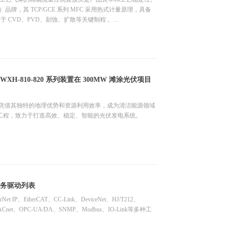
牌，其 TCP/GCE 系列 MFC 采用热式计量原理，具备
应用于 CVD、PVD、刻蚀、扩散等关键制程 。
产线的主流控制系统多采用 罗克韦尔（Rockwell）AB
herNet/IP 工业以太网架构。协议差异导致 MFC 无法直接接入 AB
科易联通过HT5S-ECM-EIS工业网关来打通这座桥梁。
WXH-810-820 系列装置在 300MW 滩涂光伏项目
目凭借其独特的地理优势和资源利用效率，成为清洁能源领域
源工程，致力于打造高效、稳定、智能的光伏发电系统。
电力系统安全稳定运行的关键设备，在该项目中承担着线路保护、
0-5-104 等传统规约的架构，与 WXH-810/820系列装
京中科易联工业网关 IEC60870- 8204B 凭借其强大
服务驱动列表
rNet IP、EtherCAT、CC-Link、DeviceNet、HJ/T212、
BACnet、OPC-UA/DA、SNMP、Modbus、IO-Link等多种工