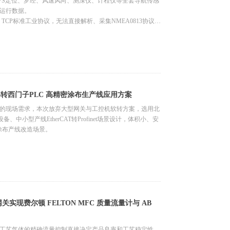
PS定位、罗经、风速风向、测深仪、计程仪等全套导航传感
出运行数据。
us TCP标准工业协议，无法直接解析、采集NMEA0813协议导
行状态集中监控、数据记录、异常告警及智能运维管理，不
现多路NMEA0813导航信号统一采集、协议解析、数据转
合监测系统，搭建全船导航数据一体化监测体系。
驱动器转西门子PLC 高精密涂布生产线应用方案
的现场需求，本次放弃大型网关与工控机软转方案，选用北
备、中小型产线EtherCAT转Profinet场景设计，体积小、安
涂布产线改造场景。
关实现费尔顿 FELTON MFC 质量流量计与 AB
工艺气体的精确流量控制直接决定产品良率和工艺稳定性。