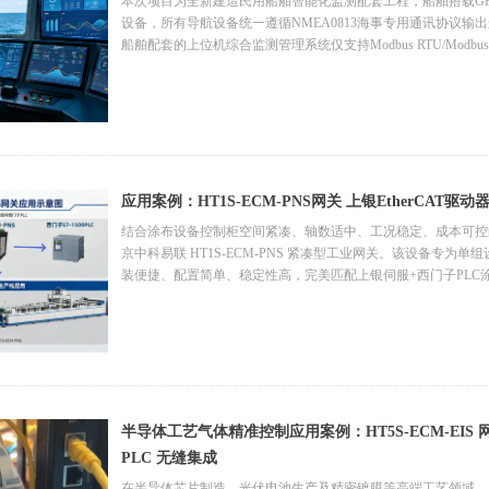
本次项目为全新建造民用船舶智能化监测配套工程，船舶搭载G
设备，所有导航设备统一遵循NMEA0813海事专用通讯协议输
船舶配套的上位机综合监测管理系统仅支持Modbus RTU/Modb
航数据，导致导航设备数据无法接入船舶监测平台，无法实现航
符合现代新造船智能化、集成化设计标准。
为解决协议不兼容、数据孤岛问题，项目需部署专用通讯网关，实
换，标准化输出Modbus RTU/TCP数据，无缝对接船舶综
应用案例：HT1S-ECM-PNS网关 上银EtherCAT
结合涂布设备控制柜空间紧凑、轴数适中、工况稳定、成本可控
京中科易联 HT1S-ECM-PNS 紧凑型工业网关。该设备专为单组设
装便捷、配置简单、稳定性高，完美匹配上银伺服+西门子PLC
半导体工艺气体精准控制应用案例：HT5S-ECM-EIS 网
PLC 无缝集成
在半导体芯片制造、光伏电池生产及精密镀膜等高端工艺领域，