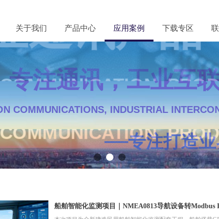
关于我们
产品中心
应用案例
下载专区
联
— 工业通讯产品中心
— 工业通讯产品中心
 专注通讯，工业互联
DUSTRIAL COMMUNICATION PRODUCT CENT
DUSTRIAL COMMUNICATION PRODUCT CENT
ON COMMUNICATIONS, INDUSTRIAL INTERCO
—
—
—
专注
专注
专注打造业
船舶智能化监测项目｜NMEA0813导航设备转Modbus 
끠
搜索
끠
搜索