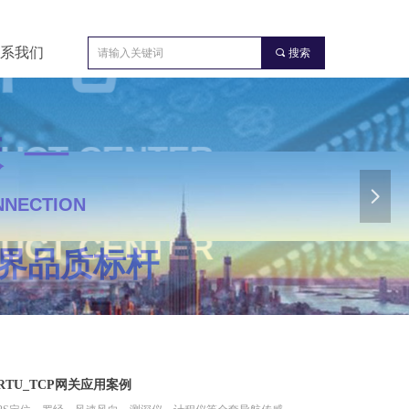
系我们
끠
搜索
 —
 —
 —
넲
ER
ER
NNECTION
打造业界品质标杆
打造业界品质标杆
界品质标杆
RTU_TCP网关应用案例