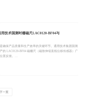
控制器、嵌入式模块等
品饮料、半导体、医疗、冶金、煤矿、风电、电力、环保、楼
珞石、埃斯顿、华数、华中
装置
控制阀、真空阀岛、涡轮分子泵、半导体温控设备、封测设
用技术国测时栅磁尺LAC0120-BF04与
源、水电表
是确保产品质量和生产效率的关键环节。通用技术集团国测
LAC0120-BF04 磁栅尺（磁致伸缩直线位移传感器）广
位置反馈。
al Interface，同步串行接口） 输出，而现代自动化产线多采用基于工
门子 S7-1500/1200 等主流 PLC 系统，制约了设备数字
 SSI 接口与 PROFINET 网络之间的桥梁，实现磁栅尺数据
下一页