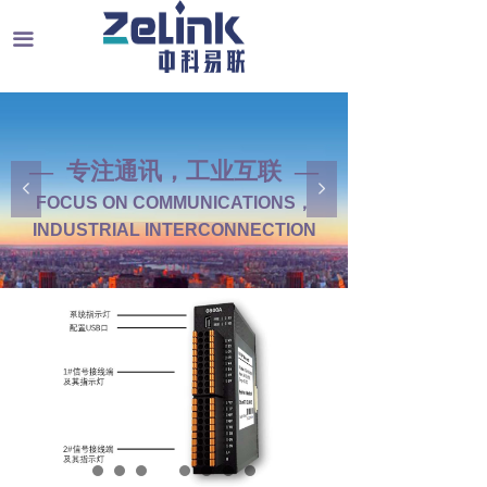
끀
— 专注通讯，工业互联 —
넳
넲
FOCUS ON COMMUNICATIONS，
INDUSTRIAL INTERCONNECTION