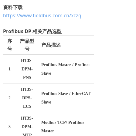
资料下载
https://www.fieldbus.com.cn/xzzq
Profibus DP 相关产品选型
序
产品型
产品描述
号
号
HT3S-
Profibus Master / Profinet
1
DPM-
Slave
PNS
HT3S-
Profibus Slave / EtherCAT
2
DPS-
Slave
ECS
HT3S-
Modbus TCP/ Profibus
3
DPM-
Master
MTP