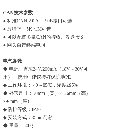
CAN技术参数
● 标准CAN 2.0 A、2.0B接口可选
● 波特率：5K~1M可选
● 可以配置多条CAN的接收、发送报文
● 网关自带终端电阻
电气参数
◆ 电源：直流24V/200mA（18V～30V可
用），使用中建议接好保护地PE
◆ 工作环境：-40～85℃，湿度≤95%
◆ 外形尺寸：50mm（宽）×126mm（高）
×94mm（厚）
◆ 防护等级：IP20
◆ 安装方式：35mm导轨
◆ 重量：500g