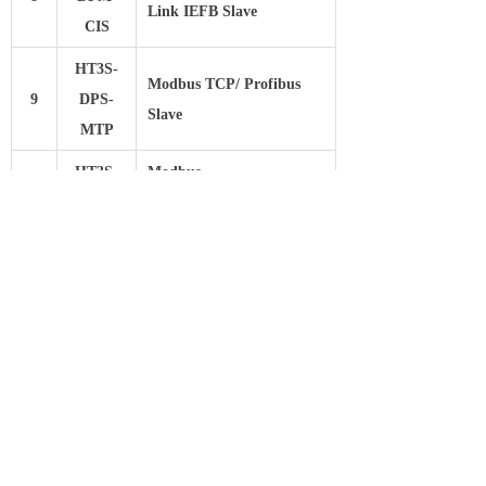
Link IEFB Slave
CIS
HT3S-
Modbus TCP/ Profibus
9
DPS-
Slave
MTP
HT3S-
Modbus
10
DPS-
RTU（RS232/RS485）/
MDN
Profibus Slave
HT3S-
RS232/RS485自由协议/
11
DPS-
Profibus Slave
RSE
HT3S-
Profibus Slave / CC-Link
12
DPS-
Slave
CCS
HT3S-