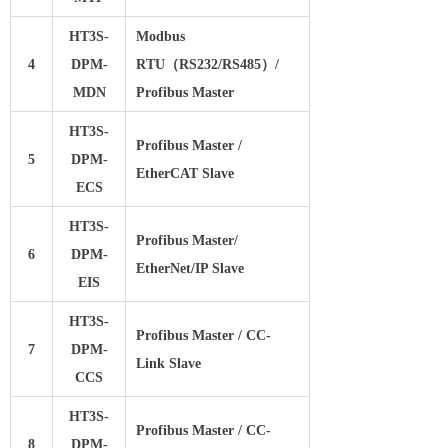
HT3S-
Modbus
4
DPM-
RTU（RS232/RS485）/
MDN
Profibus Master
HT3S-
Profibus Master /
5
DPM-
EtherCAT Slave
ECS
HT3S-
Profibus Master/
6
DPM-
EtherNet/IP Slave
EIS
HT3S-
Profibus Master / CC-
7
DPM-
Link Slave
CCS
HT3S-
Profibus Master / CC-
8
DPM-