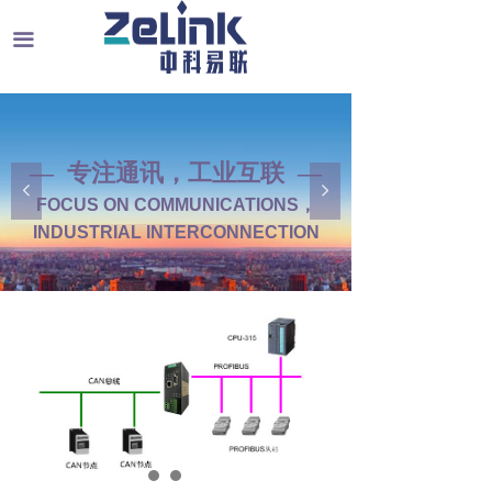
끀
— 专注通讯，工业互联 —
넳
넲
FOCUS ON COMMUNICATIONS，
INDUSTRIAL INTERCONNECTION