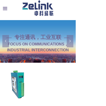
끀
— 专注通讯，工业互联 —
넳
넲
FOCUS ON COMMUNICATIONS，
INDUSTRIAL INTERCONNECTION